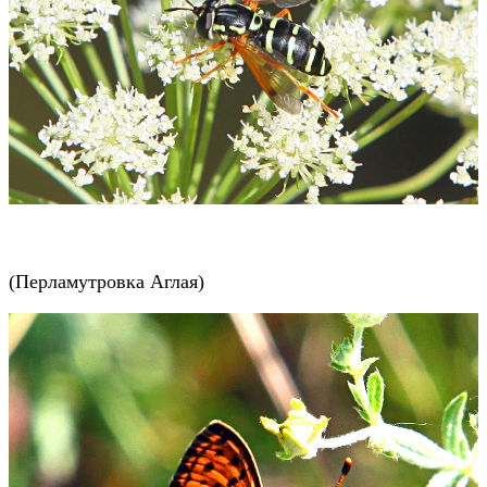
(
Перламутровка Аглая
)