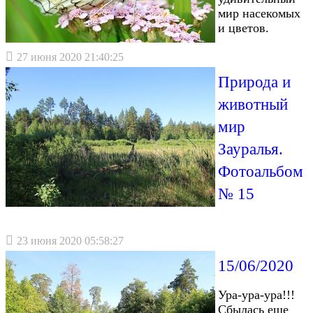
мир насекомых
и цветов.
27 июня 2020 21:40:25
Природа и
животный
мир
Зауралья.
Фотоальбом
№ 15
23 июня 2020 05:58:27
15/06/2020
Ура-ура-ура!!!
Сбылась еще