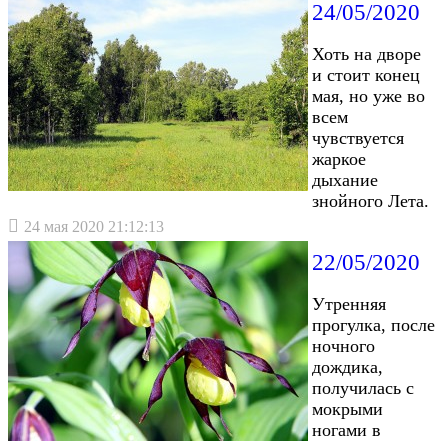
24/05/2020
Хоть на дворе
и стоит конец
мая, но уже во
всем
чувствуется
жаркое
дыхание
знойного Лета.
24 мая 2020 21:12:13
22/05/2020
Утренняя
прогулка, после
ночного
дождика,
получилась с
мокрыми
ногами в