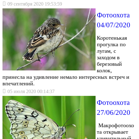
09 сентября 2020 19:53:59
Фотоохота
04/07/2020
Коротенькая
прогулка по
лугам, с
заходом в
березовый
колок,
принесла на удивление немало интересных встреч и
впечатлений.
05 июля 2020 00:14:37
Фотоохота
27/06/2020
Макрофотоохо
та открывает
удивительный