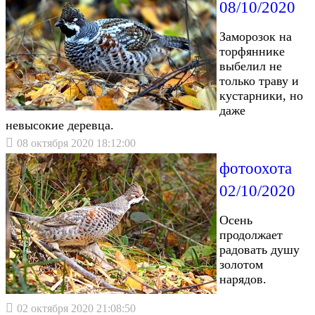
08/10/2020
Заморозок на
торфяннике
выбелил не
только траву и
кустарники, но
даже
невысокие деревца.
08 октября 2020 18:12:00
фотоохота
02/10/2020
Осень
продолжает
радовать душу
золотом
нарядов.
02 октября 2020 21:08:50